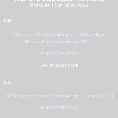
Solution for Success
IND
Office no :- 213, Goodwill Square, Madhav Nagar,
Dhanori, Pune, Maharashtra 411047
support@witrex.co
+91 8087877709
UK
71-75 Shelton Street Covent Garden, London WC2H9J
support@witrex.co